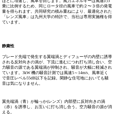
ほどに増速し、風車を回します。風力エネルギーは風速の3
乗に比例するため、同じロータ径の風車で約２〜３倍の発電
量を得られます。共同研究の積み重ねにより、最適化された
「レンズ風車」は九州大学の特許で、当社は専用実施権を得
ています。
静粛性
ブレード先端で発生する翼端渦とディフューザの内壁に誘導
される反対向きの渦が、下流に進むにつれ打ち消し合い、空
力騒音の源である翼端渦が抑制され、騒音が大幅に軽減され
ています。3kW 機の騒音計測では風速5～14m/s、風車近く
で音圧レベル55dB以下を記録。閑静な住宅地においても騒
音は気になりません。
翼先端渦（青）が輪っか(レンズ）内部壁に反対向きの渦
（赤）を誘導し、お互いに打ち消し合う。空力騒音の源が消
える。