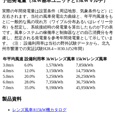
予想発電量（3kW基本ユニットと15kWマルチ）
実際の年間発電量は設置条件（周辺地形、気象条件など）に
左右されます。当社の風車発電出力曲線と、年平均風速をも
とに一般的な風の現れ方（ワイブル分布あるいはレイリー分
布）を想定し、系統接続時の発電量を算出したものが下の表
です。風車システムの稼働率と制御器などの自己消費分を考
慮し、想定される発電量を参考年間発電量として示していま
す。（注： 設備利用率は当社の野外試験データから。北九
州市響灘での実証試験H28.4～H30.1の2年間）
年平均風速
設備利用率
3kWレンズ風車
15kWレンズ風車
3.0m/s
6.0%
1,570kWh
7,850kWh
4.0m/s
12.0%
3,150kWh
14,750kWh
5.0m/s
20.0%
5,250kWh
26,250kWh
6.0m/s
28.0%
7,350kWh
36,750kWh
7.0m/s
35.0%
9,190kWh
45,950kWh
製品資料
レンズ風車®15kW機カタログ