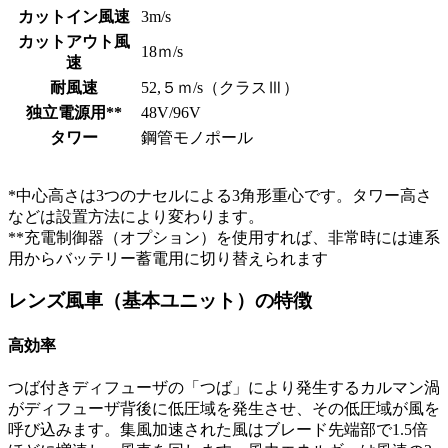
カットイン風速
3m/s
カットアウト風
18ｍ/s
速
耐風速
52,５ｍ/s（クラスⅢ）
独立電源用**
48V/96V
タワー
鋼管モノポール
*中心高さは3つのナセルによる3角形重心です。タワー高さ
などは設置方法により変わります。
**充電制御器（オプション）を使用すれば、非常時には連系
用からバッテリー蓄電用に切り替えられます
レンズ風車（基本ユニット）の特徴
高効率
つば付きディフューザの「つば」により発生するカルマン渦
がディフューザ背後に低圧域を発生させ、その低圧域が風を
呼び込みます。集風加速された風はブレード先端部で1.5倍