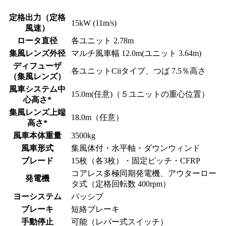
定格出力（定格
15kW (11m/s)
風速）
ロータ直径
各ユニット 2.78m
集風レンズ外径
マルチ風車幅 12.0m(ユニット 3.64m)
ディフューザ
各ユニットCiiタイプ、つば 7.5％高さ
（集風レンズ）
風車システム中
15.0m(任意)（５ユニットの重心位置）
心高さ*
集風レンズ上端
18.0m（任意）
高さ*
風車本体重量
3500kg
風車形式
集風体付・水平軸・ダウンウィンド
ブレード
15枚（各3枚）・固定ピッチ・CFRP
コアレス多極同期発電機、アウターロー
発電機
タ式（定格回転数 400rpm）
ヨーシステム
パッシブ
ブレーキ
短絡ブレーキ
手動停止
可能（レバー式スイッチ）