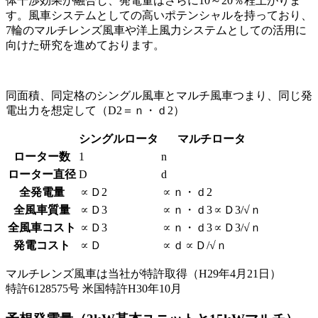
体干渉効果が融合し、発電量はさらに10～20％程上がりま
す。風車システムとしての高いポテンシャルを持っており、
7輪のマルチレンズ風車や洋上風力システムとしての活用に
向けた研究を進めております。
同面積、同定格のシングル風車とマルチ風車つまり、同じ発
電出力を想定して（D2＝ｎ・ｄ2）
シングルロータ
マルチロータ
ローター数
1
n
ローター直径
D
d
全発電量
∝Ｄ2
∝ｎ・ｄ2
全風車質量
∝Ｄ3
∝ｎ・ｄ3∝Ｄ3/√ｎ
全風車コスト
∝Ｄ3
∝ｎ・ｄ3∝Ｄ3/√ｎ
発電コスト
∝Ｄ
∝ｄ∝Ｄ/√ｎ
マルチレンズ風車は当社が特許取得（H29年4月21日）
特許6128575号 米国特許H30年10月